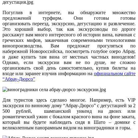
Погуглив в интернете, вы обнаружите множество
предложений турфирм. Они готовы готовы
организовать переезд, экскурсию, дегустацию и развлечение.
Это хороший выбор, так как экскурсоводы по дороге
расскажут вам много интересного об истории вина, начиная с
греческих мифов, заканчивая современными технологиями
винопроизводства. Вам предложат прогуляться по
набережной Новороссийска, посмотреть голубое озеро Абрау,
и даже купить там вина от местных частных виноделов!
Однако, если экскурсии вам не по душе, не сложно
организовать свой день самостоятельно, купив билеты на
входе или заранее изучив информацию на
официальном сайте
“Абрау-Дюрсо”
Для туристов здесь сделано многое. Например, есть VIP
экскурсия по винному дому “Абрау-Дюрсо” с дегустацией за 2
500 рублей, шампанский уикенд на двоих или
романтический ужин с бокалом красного вина на фоне заката,
который вы будете наблюдать сидя в Шато – домике с
великолепным панорамным видом на виноградники и горы.