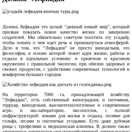
Долина Лефкадия это целый “дивный новый мир”, который
призван показать новое качество жизни по заверению
создателей. Мы обязательно советуем посетить эту усадьбу,
чтобы понять о чем идет речь и проникнуться атмосферой.
Дело в том, что “Лефкадия” не просто винодельня, это
философия, в основе которой лежит идея жизни, работы и
отдыха в идеальных условиях: в приятном и красивом
окружении с правильной экологии, при обилии здоровых и
свежих продуктов, с удобствами современных технологий и
комфортом больших городов.
На территории 7000 га, принадлежащей хозяйству
“Лефкадии”, есть собственный виноградник и питомник,
терруар, винодельня, высокотехнологичные и современные
агро- и эко-лаборатории, эко-поселок, с полной
инфраструктурой: зонами для жилья и отдыха, полями для
гольфа, лесами и охотничьи угодьями. Есть даже дубовая
роща с трюфелями и медицинская клиника. В долине также
занимаются занимаются сельскохозяйственной деятельностью