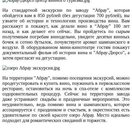
На стандартной экскурсии по заводу “Абрау”, которая
обойдется вам в 850 рублей (без дегустации 700 рублей), вы
узнаете об истории и технологиях производства вина. Вам
расскажут и покажут, как делали вино в “Абрау” 100 лет
назад, и как делают его сейчас. Вы пройдетесь по сырым
полутемным погребам винодельни, увидите десятки винных
бочек и сотню бутылок, почувствуете аромат шампанского в
воздухе. В оборудованном мини-кинотеатре гостям покажут
документальный фильм об истории вина и "Абрау-Дюрсо", а
затем пригласят на дегустацию.
На территории "Абрау", помимо посещения экскурсий, можно
продегустировать и купить вино, поужинать в первоклассном
ресторане, остановиться на ночь в спа-отеле с комплексом
оздоровительных процедур. Сейчас на территории завода
даже устраивают свадьбы и праздничные мероприятия. Это
неудивительно, ведь помимо вина и шампанского, которое
ассоциируется с праздником и счастьем, в окрестностях есть
удивительное по своей красоте озеро Абрау. Место идеально
подходит для романтических свиданий и торжеств.