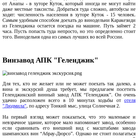
от Анапы - в хуторе Куток, который иногда не могут найти
даже местные таксисты. Добраться туда сложно, автобусы не
ходят: численность населения в хуторе Куток - 15 человек.
Самым удобным способом доехать до винодельни Каракезиди
из Геленджика остается поездка на машине. Путь займет 2
часа. Пусть попасть туда непросто, но это определенно стоит
того. Винодельня одна из самых лучших во всей России.
Винзавод АПК "Геленджик"
Для тех, кто не желает или не может поехать так далеко, а
вина и экскурсий душа требует, мы предлагаем посетить
Геленджикский винный завод АПК “Геленджик”. Он очень
удачно расположен всего в 10 минутах ходьбы от
отеля
"Людмила"
, по адресу Тонкий мыс, улица Солнечная 2.
На первый взгляд может показаться, что это маленькое и
невзрачное здание, которое мало напоминает завод, особенно
если сравнивать его внешний вид с масштабами завода
шампанских вин “Абрау-Дюрсо”. Однако не стоит полагаться