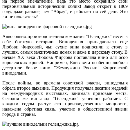
на первое впечатление, ведь это место сохранило свой
первоначальный исторический облик! Завод открыт в 1869
году, даже раньше, чем “Абрау”, и работает по сей день. Это
ли не показатель?
Алкогольно-производственная компания "Геленджик" несет в
себе богатую историю. Винодельня принадлежала еще
Любови Фирсовой, чьи сухие вина подносили к столу в
лучших, самых зажиточных домах и даже к царскому столу. В
начале ХХ века Любовь Фирсова поставляла вино для особ
королевских кровей. Например, Елизавета особенно любила
десертное белое вино "Жемчужина России" Фирсовской
винодельни.
После войны, во времена советской власти, винодельня
обрела второе дыхание. Продукция получала десятки медалей
на международных выставках, занимала призовые места.
Сегодня же винзавод "Геленджик" успешно работает. С
каждым годом растут его производственные мощности,
налажена обратная связь, участие в общественной жизни
города и страны.