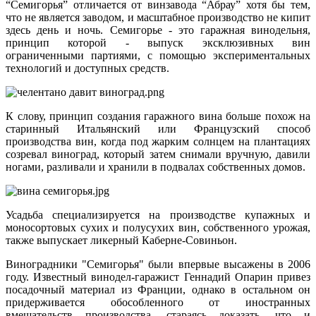
“Семигорья” отличается от винзавода “Абрау” хотя бы тем,
что не является заводом, и масштабное производство не кипит
здесь день и ночь. Семигорье - это гаражная винодельня,
принцип которой - выпуск эксклюзивных вин
ограниченными партиями, с помощью экспериментальных
технологий и доступных средств.
К слову, принцип создания гаражного вина больше похож на
старинный Итальянский или Французский способ
производства вин, когда под жарким солнцем на плантациях
созревал виноград, который затем снимали вручную, давили
ногами, разливали и хранили в подвалах собственных домов.
Усадьба специализируется на производстве купажных и
моносортовых сухих и полусухих вин, собственного урожая,
также выпускает ликерный Каберне-Совиньон.
Виноградники "Семигорья" были впервые высажены в 2006
году. Известный винодел-гаражист Геннадий Опарин привез
посадочный материал из Франции, однако в остальном он
придерживается обособленного от иностранных
вмешательств производства, стараясь доказать, что и