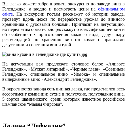
Вы легко можете забронировать экскурсию по заводу вина в
Геленджике, а заодно и посмотреть цены на
официальном
сайте
. На экскурсии гостям расскажут об истории завода,
проведут вдоль цехов по переработке урожая до винного
хранилища с дубовыми бочками. Пригласят на дегустацию,
но перед этим обязательно расскажут о классификацией вин и
об особенностях приготовления каждого вида, дадут пару
рекомендаций по хранению вин ознакомят с правилами
дегустации и сочетания вин и едой.
На дегустации вам предложат: столовое белое «Алиготе
Геленджик», «Мускат янтарный», «Черные глаза», «Совиньон
Геленджик», специальное вино «Улыбка» и специальные
выдержанные вино «Александрит Геленджика».
В окрестностях завода есть винная лавка, где представлен весь
ассортимент компании: сухие и полусухие, полусладкие вина,
5 сортов шампанского, среди которых известное российское
шампанское “Мадам Фирсова”.
Долина “Лефкадия”