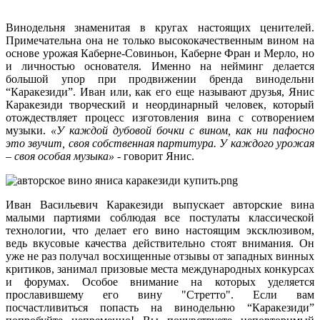
Винодельня знаменитая в кругах настоящих ценителей.
Примечательна она не только высококачественным вином на
основе урожая Каберне-Совиньон, Каберне Фран и Мерло, но
и личностью основателя. Именно на нейминг делается
большой упор при продвижении бренда винодельни
“Каракезиди”. Иван или, как его еще называют друзья, Янис
Каракезиди творческий и неординарный человек, который
отождествляет процесс изготовления вина с сотворением
музыки.
«У каждой дубовой бочки с вином, как ни пафосно
это звучит, своя собственная партитура. У каждого урожая
– своя особая музыка»
- говорит Янис.
Иван Васильевич Каракезиди выпускает авторские вина
малыми партиями соблюдая все постулаты классической
технологии, что делает его вино настоящим эксклюзивом,
ведь вкусовые качества действительно стоят внимания. Он
уже не раз получал восхищенные отзывы от западных винных
критиков, занимал призовые места международных конкурсах
и форумах. Особое внимание на которых уделяется
прославившему его вину "Стретто". Если вам
посчастливиться попасть на винодельню “Каракезиди”