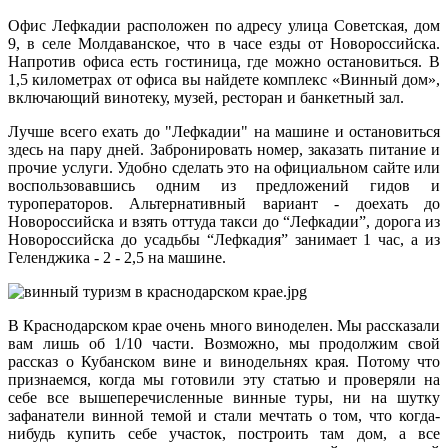
Офис Лефкадии расположен по адресу улица Советская, дом
9, в селе Молдаванское, что в часе езды от Новороссийска.
Напротив офиса есть гостиница, где можно остановиться. В
1,5 километрах от офиса вы найдете комплекс «Винный дом»,
включающий винотеку, музей, ресторан и банкетный зал.
Лучше всего ехать до "Лефкадии" на машине и остановиться
здесь на пару дней. Забронировать номер, заказать питание и
прочие услуги. Удобно сделать это на официальном сайте или
воспользовавшись одним из предложений гидов и
туроператоров. Альтернативный вариант - доехать до
Новороссийска и взять оттуда такси до “Лефкадии”, дорога из
Новороссийска до усадьбы “Лефкадия” занимает 1 час, а из
Геленджика - 2 - 2,5 на машине.
В Краснодарском крае очень много виноделен. Мы рассказали
вам лишь об 1/10 части. Возможно, мы продолжим свой
рассказ о Кубанском вине и винодельнях края. Потому что
признаемся, когда мы готовили эту статью и проверяли на
себе все вышеперечисленные винные туры, ни на шутку
зафанатели винной темой и стали мечтать о том, что когда-
нибудь купить себе участок, построить там дом, а все