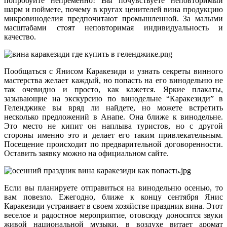
попробуйте непременно! Вы почувствуете неповторимый
шарм и поймете, почему в кругах ценителей вина продукцию
микровиноделия предпочитают промышленной. За малыми
масштабами стоят неповторимая индивидуальность и
качество.
Пообщаться с Янисом Каракезиди и узнать секреты винного
мастерства желает каждый, но попасть на его винодельню не
так очевидно и просто, как кажется. Яркие плакаты,
зазывающие на экскурсию по винодельне “Каракезиди” в
Геленджике вы вряд ли найдете, но можете встретить
несколько предложений в Анапе. Она ближе к винодельне.
Это место не кипит он наплыва туристов, но с другой
стороны именно это и делает его таким привлекательным.
Посещение происходит по предварительной договоренности.
Оставить заявку можно на официальном сайте.
Если вы планируете отправиться на винодельню осенью, то
вам повезло. Ежегодно, ближе к концу сентября Янис
Каракезиди устраивает в своем хозяйстве праздник вина. Этот
веселое и радостное мероприятие, отовсюду доносятся звуки
живой национальной музыки, в воздухе витает аромат