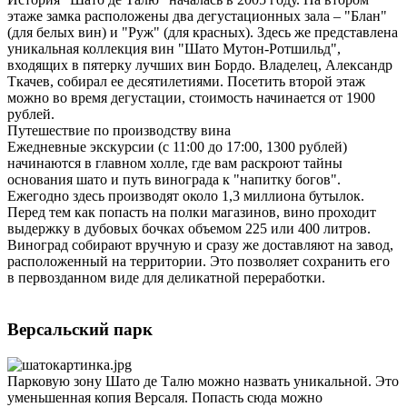
этаже замка расположены два дегустационных зала – "Блан"
(для белых вин) и "Руж" (для красных). Здесь же представлена
уникальная коллекция вин "Шато Мутон-Ротшильд",
входящих в пятерку лучших вин Бордо. Владелец, Александр
Ткачев, собирал ее десятилетиями. Посетить второй этаж
можно во время дегустации, стоимость начинается от 1900
рублей.
Путешествие по производству вина
Ежедневные экскурсии (с 11:00 до 17:00, 1300 рублей)
начинаются в главном холле, где вам раскроют тайны
основания шато и путь винограда к "напитку богов".
Ежегодно здесь производят около 1,3 миллиона бутылок.
Перед тем как попасть на полки магазинов, вино проходит
выдержку в дубовых бочках объемом 225 или 400 литров.
Виноград собирают вручную и сразу же доставляют на завод,
расположенный на территории. Это позволяет сохранить его
в первозданном виде для деликатной переработки.
Версальский парк
Парковую зону Шато де Талю можно назвать уникальной. Это
уменьшенная копия Версаля. Попасть сюда можно