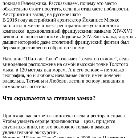
покидая Геленджика. Рассказываем, почему это место
обязательно стоит посетить, если вы отдыхаете поблизости.
Австрийский взгляд на русское шато
В 2016 году австрийский архитектор Йоханнес Мюкке
воплотил в жизнь проект ресторанно-дегустационного
комплекса, вдохновленный французскими замками XIV-XVI
веков и пышностью эпохи Людовика XIV. Здесь каждая деталь
дышит историей: даже столетний французский фонтан был
бережно доставлен и собран по частям.
Название "Шато де Талю" означает "замок на склоне", ведь
винодельня расположена на самой высокой точке Толстого
мыса, в 120 метрах над морем. А в его основе – не только
география, но и любовь: начальные слоги имен дочерей
владельца, Татьяны и Любови, легли в основу названия и
символики логотипа.
Что скрывается за стенами замка?
При входе вас встретит винотека слева и ресторан справа.
Чтобы увидеть сердце производства – цеха, придется
спуститься вниз, но это возможно только в рамках
увлекательной экскурсии.
История "Шато де Талю" началась в 2005 году. На втором