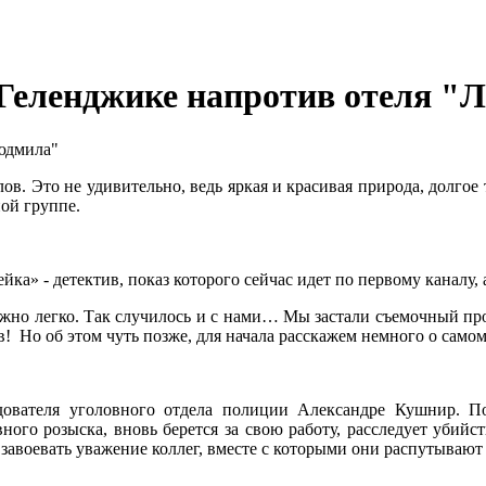
Геленджике напротив отеля "
ов. Это не удивительно, ведь яркая и красивая природа, долгое
ной группе.
ейка» - детектив, показ которого сейчас идет по первому канал
ожно легко. Так случилось и с нами… Мы застали съемочный пр
! Но об этом чуть позже, для начала расскажем немного о самом
ователя уголовного отдела полиции Александре Кушнир. 
ого розыска, вновь берется за свою работу, расследует убийс
завоевать уважение коллег, вместе с которыми они распутываю