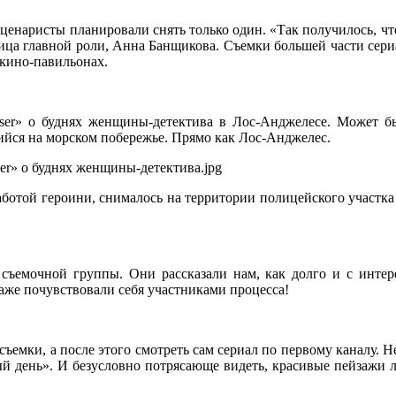
о сценаристы планировали снять только один. «Так получилось,
ница главной роли, Анна Банщикова. Съемки большей части сери
кино-павильонах.
Closer» о буднях женщины-детектива в Лос-Анджелесе. Может
ийся на морском побережье. Прямо как Лос-Анджелес.
 работой героини, снималось на территории полицейского участк
съемочной группы. Они рассказали нам, как долго и с интер
 даже почувствовали себя участниками процесса!
съемки, а после этого смотреть сам сериал по первому каналу. Н
дый день». И безусловно потрясающе видеть, красивые пейзажи