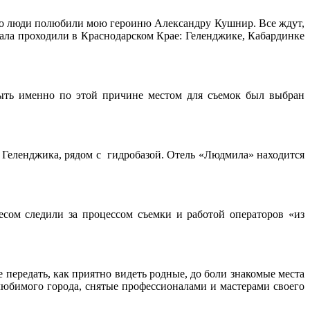
 что люди полюбили мою героиню Александру Кушнир. Все ждут,
ала проходили в Краснодарском Крае: Геленджике, Кабардинке
 быть именно по этой причине местом для съемок был выбран
а Геленджика, рядом с гидробазой. Отель «Людмила» находится
есом следили за процессом съемки и работой операторов «из
е передать, как приятно видеть родные, до боли знакомые места
 любимого города, снятые профессионалами и мастерами своего