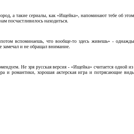
город, а такие сериалы, как «Ищейка», напоминают тебе об это
 нам посчастливилось находиться.
потом вспоминаешь, что вообще-то здесь живешь» - однажды 
не замечал и не обращал внимание.
омендуем. Не зря русская версия - «Ищейка» считается одной из
а и романтики, хорошая актерская игра и потрясающие виды